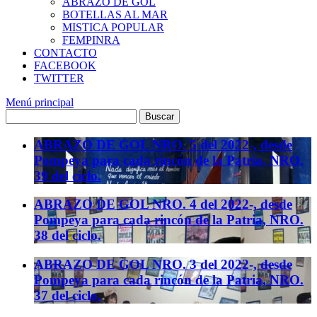
ABRAZO DE GOL
BOTELLAS AL MAR
MISTICA POPULAR
FEMPINRA
CONTACTO
FACEBOOK
TWITTER
Menú principal
ABRAZO DE GOL NRO. 5 del 2022-, desde
Pompeya para cada rincón de la Patria, NRO.
39 del ciclo.
ABRAZO DE GOL NRO. 4 del 2022-, desde
Pompeya para cada rincón de la Patria, NRO.
38 del ciclo.
ABRAZO DE GOL NRO. 3 del 2022-, desde
Pompeya para cada rincón de la Patria, NRO.
37 del ciclo.