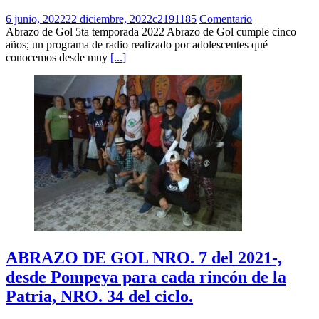
6 junio, 2022
22 diciembre, 2022
c2191185
Comentario
Abrazo de Gol 5ta temporada 2022 Abrazo de Gol cumple cinco
años; un programa de radio realizado por adolescentes qué
conocemos desde muy
[...]
ABRAZO DE GOL NRO. 7 del 2021-,
desde Pompeya para cada rincón de la
Patria, NRO. 34 del ciclo.