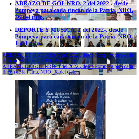
ABRAZO DE GOL NRO. 2 del 2022-, desde
Pompeya para cada rincón de la Patria, NRO.
36 del ciclo.
DEPORTE Y MUSICA. 1 del 2022-, desde
Pompeya para cada rincón de la Patria, NRO.
1 del ciclo.
ABRAZO DE GOL NRO. 5 del 2022-, desde Pompeya para cada
rincón de la Patria, NRO. 39 del ciclo.
ABRAZO DE GOL NRO. 4 del 2022-, desde Pompeya para cada
rincón de la Patria, NRO. 38 del ciclo.